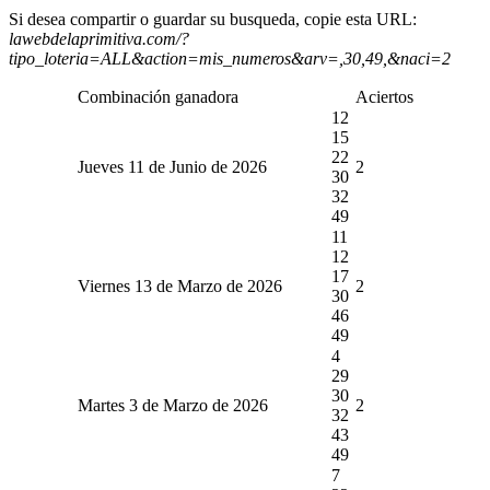
Si desea compartir o guardar su busqueda, copie esta URL:
lawebdelaprimitiva.com/?
tipo_loteria=ALL&action=mis_numeros&arv=,30,49,&naci=2
Combinación ganadora
Aciertos
12
15
22
Jueves 11 de Junio de 2026
2
30
32
49
11
12
17
Viernes 13 de Marzo de 2026
2
30
46
49
4
29
30
Martes 3 de Marzo de 2026
2
32
43
49
7