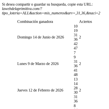
Si desea compartir o guardar su busqueda, copie esta URL:
lawebdelaprimitiva.com/?
tipo_loteria=ALL&action=mis_numeros&arv=,31,36,&naci=2
Combinación ganadora
Aciertos
10
19
31
Domingo 14 de Junio de 2026
2
36
42
47
7
9
31
Lunes 9 de Marzo de 2026
2
36
41
48
13
14
28
Jueves 12 de Febrero de 2026
2
30
31
36
8