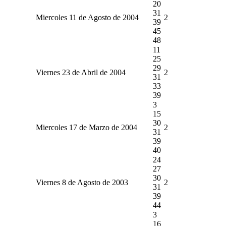
20
31
Miercoles 11 de Agosto de 2004
2
39
45
48
11
25
29
Viernes 23 de Abril de 2004
2
31
33
39
3
15
30
Miercoles 17 de Marzo de 2004
2
31
39
40
24
27
30
Viernes 8 de Agosto de 2003
2
31
39
44
3
16