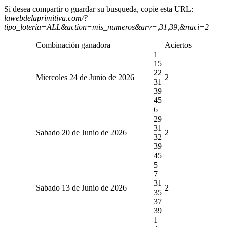
Si desea compartir o guardar su busqueda, copie esta URL:
lawebdelaprimitiva.com/?
tipo_loteria=ALL&action=mis_numeros&arv=,31,39,&naci=2
Combinación ganadora
Aciertos
1
15
22
Miercoles 24 de Junio de 2026
2
31
39
45
6
29
31
Sabado 20 de Junio de 2026
2
32
39
45
5
7
31
Sabado 13 de Junio de 2026
2
35
37
39
1