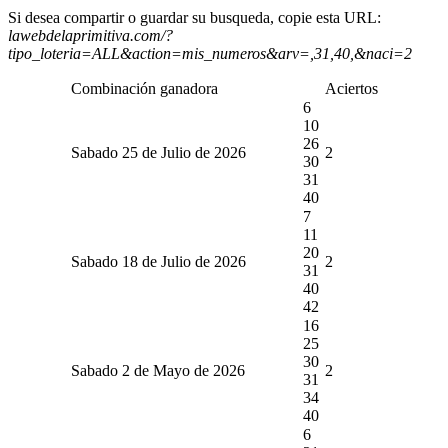
Si desea compartir o guardar su busqueda, copie esta URL:
lawebdelaprimitiva.com/?
tipo_loteria=ALL&action=mis_numeros&arv=,31,40,&naci=2
Combinación ganadora
Aciertos
6
10
26
Sabado 25 de Julio de 2026
2
30
31
40
7
11
20
Sabado 18 de Julio de 2026
2
31
40
42
16
25
30
Sabado 2 de Mayo de 2026
2
31
34
40
6