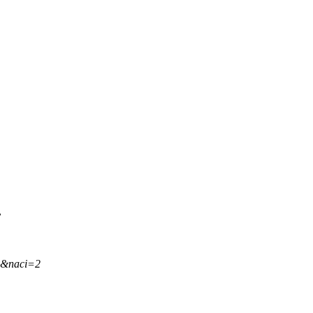
.
,&naci=2