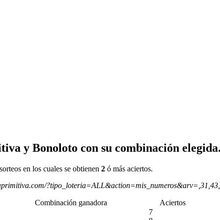
tiva y Bonoloto con su combinación elegida
sorteos en los cuales se obtienen
2
ó más aciertos.
aprimitiva.com/?tipo_loteria=ALL&action=mis_numeros&arv=,31,43
Combinación ganadora
Aciertos
7