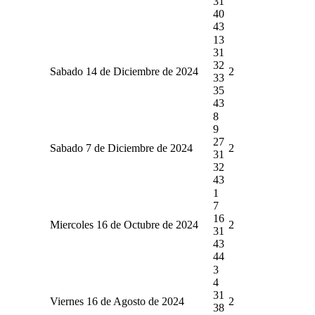
31
40
43
13
31
32
Sabado 14 de Diciembre de 2024
2
33
35
43
8
9
27
Sabado 7 de Diciembre de 2024
2
31
32
43
1
7
16
Miercoles 16 de Octubre de 2024
2
31
43
44
3
4
31
Viernes 16 de Agosto de 2024
2
38