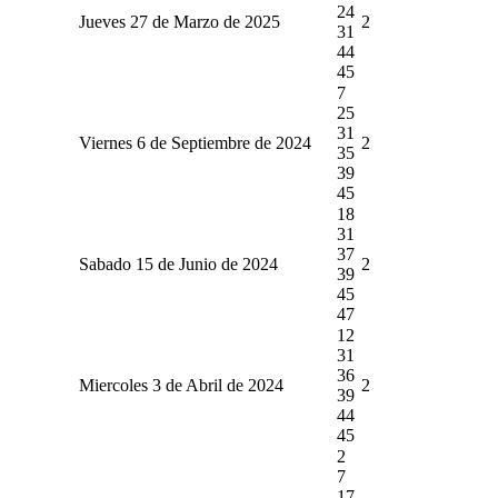
24
Jueves 27 de Marzo de 2025
2
31
44
45
7
25
31
Viernes 6 de Septiembre de 2024
2
35
39
45
18
31
37
Sabado 15 de Junio de 2024
2
39
45
47
12
31
36
Miercoles 3 de Abril de 2024
2
39
44
45
2
7
17