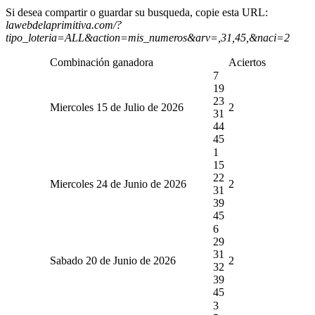
Si desea compartir o guardar su busqueda, copie esta URL:
lawebdelaprimitiva.com/?
tipo_loteria=ALL&action=mis_numeros&arv=,31,45,&naci=2
Combinación ganadora
Aciertos
7
19
23
Miercoles 15 de Julio de 2026
2
31
44
45
1
15
22
Miercoles 24 de Junio de 2026
2
31
39
45
6
29
31
Sabado 20 de Junio de 2026
2
32
39
45
3