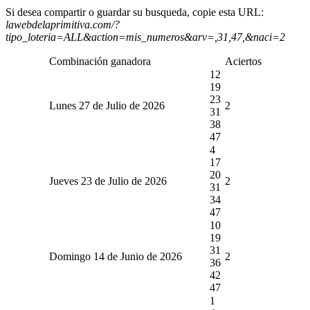
Si desea compartir o guardar su busqueda, copie esta URL:
lawebdelaprimitiva.com/?
tipo_loteria=ALL&action=mis_numeros&arv=,31,47,&naci=2
Combinación ganadora
Aciertos
12
19
23
Lunes 27 de Julio de 2026
2
31
38
47
4
17
20
Jueves 23 de Julio de 2026
2
31
34
47
10
19
31
Domingo 14 de Junio de 2026
2
36
42
47
1