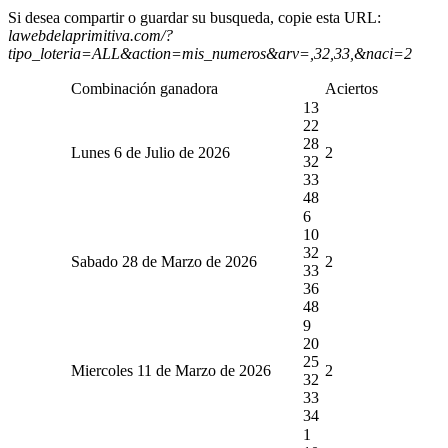
Si desea compartir o guardar su busqueda, copie esta URL:
lawebdelaprimitiva.com/?
tipo_loteria=ALL&action=mis_numeros&arv=,32,33,&naci=2
Combinación ganadora
Aciertos
13
22
28
Lunes 6 de Julio de 2026
2
32
33
48
6
10
32
Sabado 28 de Marzo de 2026
2
33
36
48
9
20
25
Miercoles 11 de Marzo de 2026
2
32
33
34
1