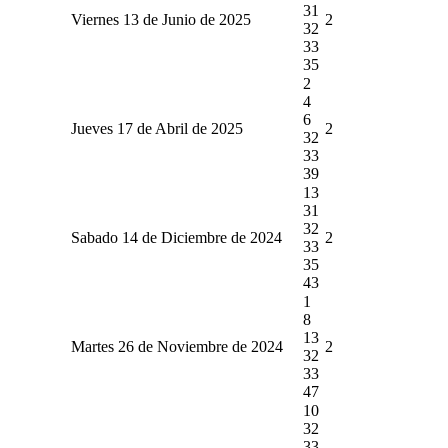
31
Viernes 13 de Junio de 2025
2
32
33
35
2
4
6
Jueves 17 de Abril de 2025
2
32
33
39
13
31
32
Sabado 14 de Diciembre de 2024
2
33
35
43
1
8
13
Martes 26 de Noviembre de 2024
2
32
33
47
10
32
33