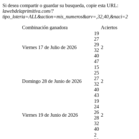
Si desea compartir o guardar su busqueda, copie esta URL:
lawebdelaprimitiva.com/?
tipo_loteria=ALL&action=mis_numeros&arv=,32,40,&naci=2
Combinación ganadora
Aciertos
19
27
29
Viernes 17 de Julio de 2026
2
32
40
47
15
25
27
Domingo 28 de Junio de 2026
2
32
40
43
19
24
26
Viernes 19 de Junio de 2026
2
28
32
40
2