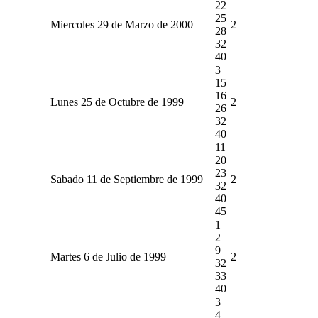
22
25
Miercoles 29 de Marzo de 2000
2
28
32
40
3
15
16
Lunes 25 de Octubre de 1999
2
26
32
40
11
20
23
Sabado 11 de Septiembre de 1999
2
32
40
45
1
2
9
Martes 6 de Julio de 1999
2
32
33
40
3
4