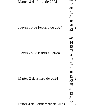
Martes 4 de Junio de 2024
2
32
40
41
8
18
28
Jueves 15 de Febrero de 2024
2
32
41
48
14
18
23
Jueves 25 de Enero de 2024
2
26
32
41
3
10
15
Martes 2 de Enero de 2024
2
32
35
41
13
31
32
Lunes 4 de Septiembre de 2023
2