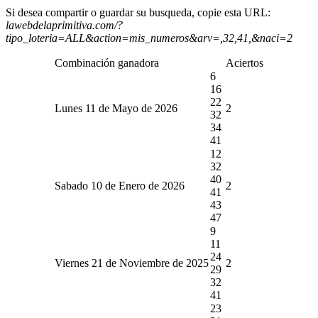
Si desea compartir o guardar su busqueda, copie esta URL:
lawebdelaprimitiva.com/?
tipo_loteria=ALL&action=mis_numeros&arv=,32,41,&naci=2
Combinación ganadora
Aciertos
6
16
22
Lunes 11 de Mayo de 2026
2
32
34
41
12
32
40
Sabado 10 de Enero de 2026
2
41
43
47
9
11
24
Viernes 21 de Noviembre de 2025
2
29
32
41
23