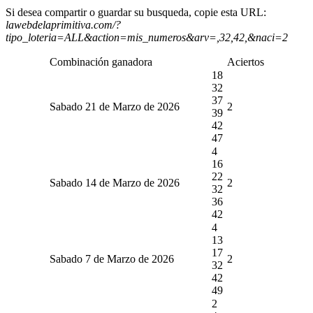
Si desea compartir o guardar su busqueda, copie esta URL:
lawebdelaprimitiva.com/?
tipo_loteria=ALL&action=mis_numeros&arv=,32,42,&naci=2
Combinación ganadora
Aciertos
18
32
37
Sabado 21 de Marzo de 2026
2
39
42
47
4
16
22
Sabado 14 de Marzo de 2026
2
32
36
42
4
13
17
Sabado 7 de Marzo de 2026
2
32
42
49
2