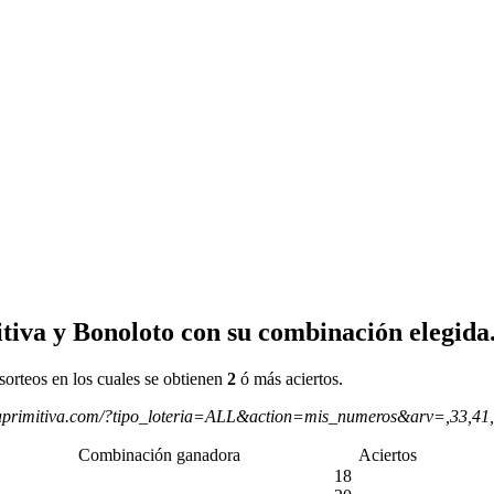
tiva y Bonoloto con su combinación elegida
sorteos en los cuales se obtienen
2
ó más aciertos.
aprimitiva.com/?tipo_loteria=ALL&action=mis_numeros&arv=,33,41
Combinación ganadora
Aciertos
18