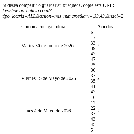
Si desea compartir o guardar su busqueda, copie esta URL:
lawebdelaprimitiva.com/?
tipo_loteria=ALL&action=mis_numeros&arv=,33,43,&naci=2
Combinación ganadora
Aciertos
6
17
33
Martes 30 de Junio de 2026
2
39
43
47
25
30
33
Viernes 15 de Mayo de 2026
2
35
41
43
16
17
22
Lunes 4 de Mayo de 2026
2
33
43
45
5