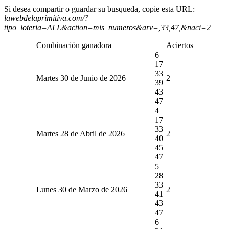
Si desea compartir o guardar su busqueda, copie esta URL:
lawebdelaprimitiva.com/?
tipo_loteria=ALL&action=mis_numeros&arv=,33,47,&naci=2
Combinación ganadora
Aciertos
6
17
33
Martes 30 de Junio de 2026
2
39
43
47
4
17
33
Martes 28 de Abril de 2026
2
40
45
47
5
28
33
Lunes 30 de Marzo de 2026
2
41
43
47
6