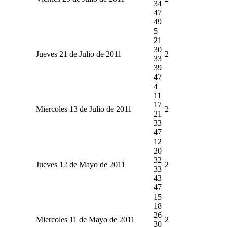
34
47
49
5
21
30
Jueves 21 de Julio de 2011
2
33
39
47
4
11
17
Miercoles 13 de Julio de 2011
2
21
33
47
12
20
32
Jueves 12 de Mayo de 2011
2
33
43
47
15
18
26
Miercoles 11 de Mayo de 2011
2
30