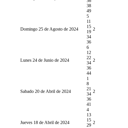
36
38
49
5
11
15
Domingo 25 de Agosto de 2024
2
19
34
36
6
12
22
Lunes 24 de Junio de 2024
2
34
36
44
1
8
21
Sabado 20 de Abril de 2024
2
34
36
41
4
13
15
Jueves 18 de Abril de 2024
2
29