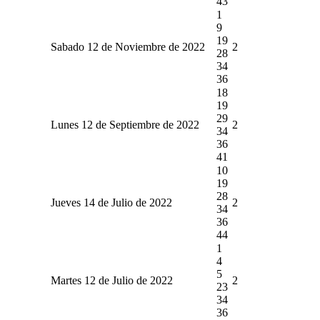
43
1
9
19
Sabado 12 de Noviembre de 2022
2
28
34
36
18
19
29
Lunes 12 de Septiembre de 2022
2
34
36
41
10
19
28
Jueves 14 de Julio de 2022
2
34
36
44
1
4
5
Martes 12 de Julio de 2022
2
23
34
36