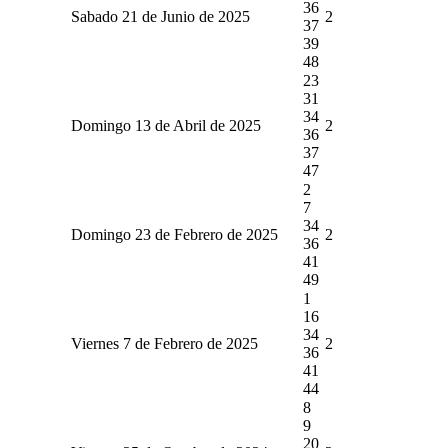
36
Sabado 21 de Junio de 2025
2
37
39
48
23
31
34
Domingo 13 de Abril de 2025
2
36
37
47
2
7
34
Domingo 23 de Febrero de 2025
2
36
41
49
1
16
34
Viernes 7 de Febrero de 2025
2
36
41
44
8
9
20