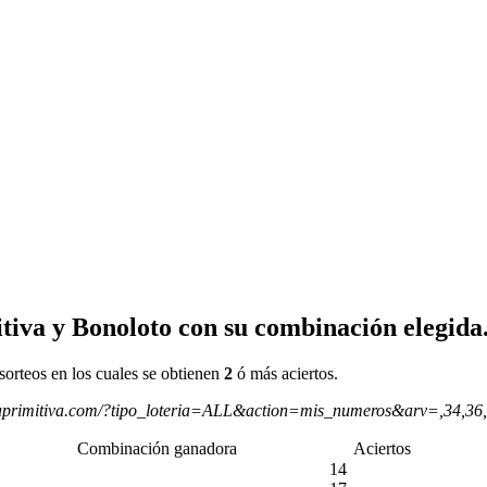
tiva y Bonoloto con su combinación elegida
sorteos en los cuales se obtienen
2
ó más aciertos.
aprimitiva.com/?tipo_loteria=ALL&action=mis_numeros&arv=,34,36
Combinación ganadora
Aciertos
14