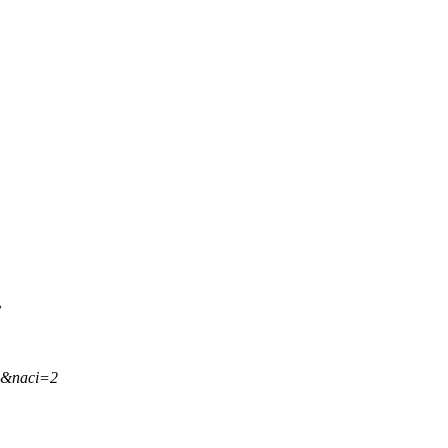
.
,&naci=2