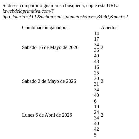
Si desea compartir o guardar su busqueda, copie esta URL:
lawebdelaprimitiva.com/?
tipo_loteria=ALL&action=mis_numeros&arv=,34,40,&naci=2
Combinación ganadora
Aciertos
14
17
34
Sabado 16 de Mayo de 2026
2
36
40
43
16
25
30
Sabado 2 de Mayo de 2026
2
31
34
40
6
19
24
Lunes 6 de Abril de 2026
2
34
40
42
5