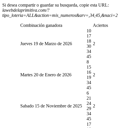
Si desea compartir o guardar su busqueda, copie esta URL:
lawebdelaprimitiva.com/?
tipo_loteria=ALL&action=mis_numeros&arv=,34,45,&naci=2
Combinación ganadora
Aciertos
10
17
18
Jueves 19 de Marzo de 2026
2
30
34
45
8
15
16
Martes 20 de Enero de 2026
2
19
34
45
6
21
24
Sabado 15 de Noviembre de 2025
2
29
34
45
17