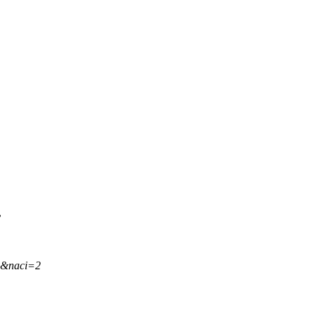
.
,&naci=2