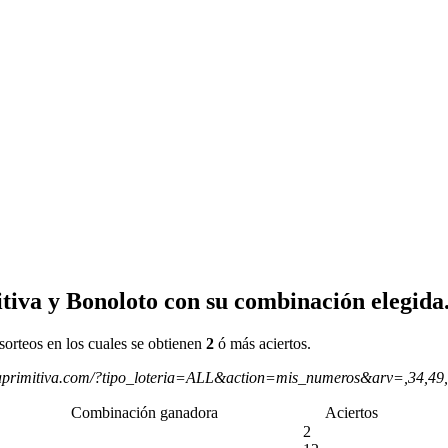
tiva y Bonoloto con su combinación elegida
sorteos en los cuales se obtienen
2
ó más aciertos.
aprimitiva.com/?tipo_loteria=ALL&action=mis_numeros&arv=,34,49
Combinación ganadora
Aciertos
2