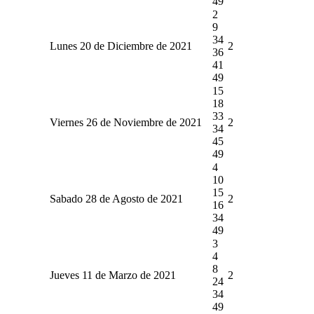
49
2
9
34
Lunes 20 de Diciembre de 2021
2
36
41
49
15
18
33
Viernes 26 de Noviembre de 2021
2
34
45
49
4
10
15
Sabado 28 de Agosto de 2021
2
16
34
49
3
4
8
Jueves 11 de Marzo de 2021
2
24
34
49