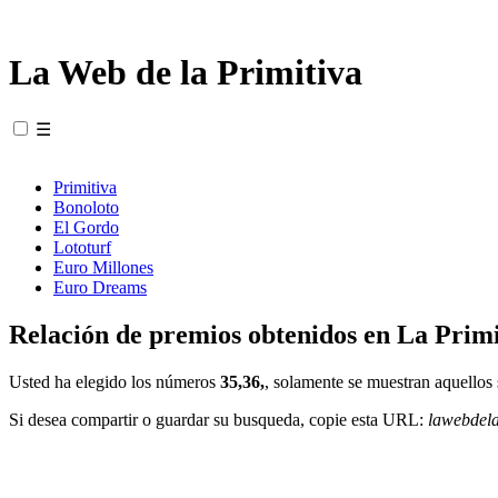
La Web de la Primitiva
☰
Primitiva
Bonoloto
El Gordo
Lototurf
Euro Millones
Euro Dreams
Relación de premios obtenidos en La Primi
Usted ha elegido los números
35,36,
, solamente se muestran aquellos 
Si desea compartir o guardar su busqueda, copie esta URL:
lawebdel