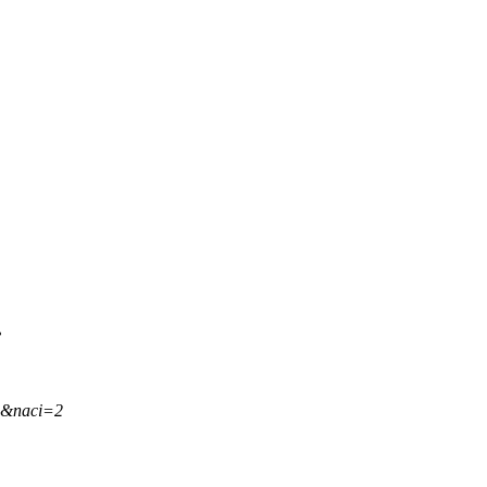
.
,&naci=2