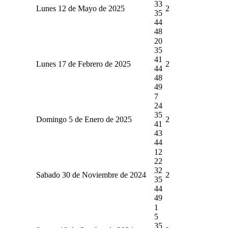
33
Lunes 12 de Mayo de 2025
2
35
44
48
20
35
41
Lunes 17 de Febrero de 2025
2
44
48
49
7
24
35
Domingo 5 de Enero de 2025
2
41
43
44
12
22
32
Sabado 30 de Noviembre de 2024
2
35
44
49
1
5
35