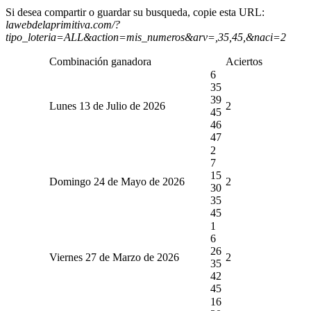
Si desea compartir o guardar su busqueda, copie esta URL:
lawebdelaprimitiva.com/?
tipo_loteria=ALL&action=mis_numeros&arv=,35,45,&naci=2
Combinación ganadora
Aciertos
6
35
39
Lunes 13 de Julio de 2026
2
45
46
47
2
7
15
Domingo 24 de Mayo de 2026
2
30
35
45
1
6
26
Viernes 27 de Marzo de 2026
2
35
42
45
16