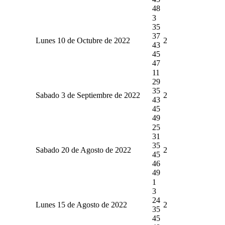
48
3
35
37
Lunes 10 de Octubre de 2022
2
43
45
47
11
29
35
Sabado 3 de Septiembre de 2022
2
43
45
49
25
31
35
Sabado 20 de Agosto de 2022
2
45
46
49
1
3
24
Lunes 15 de Agosto de 2022
2
35
45