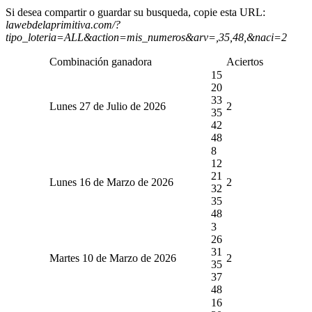
Si desea compartir o guardar su busqueda, copie esta URL:
lawebdelaprimitiva.com/?
tipo_loteria=ALL&action=mis_numeros&arv=,35,48,&naci=2
Combinación ganadora
Aciertos
15
20
33
Lunes 27 de Julio de 2026
2
35
42
48
8
12
21
Lunes 16 de Marzo de 2026
2
32
35
48
3
26
31
Martes 10 de Marzo de 2026
2
35
37
48
16