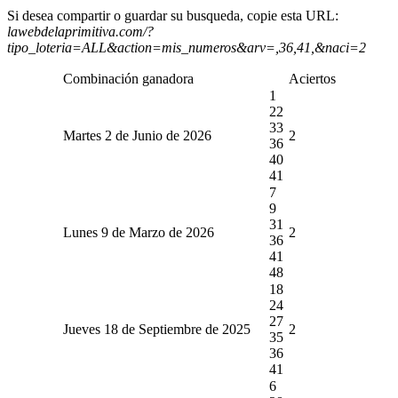
Si desea compartir o guardar su busqueda, copie esta URL:
lawebdelaprimitiva.com/?
tipo_loteria=ALL&action=mis_numeros&arv=,36,41,&naci=2
Combinación ganadora
Aciertos
1
22
33
Martes 2 de Junio de 2026
2
36
40
41
7
9
31
Lunes 9 de Marzo de 2026
2
36
41
48
18
24
27
Jueves 18 de Septiembre de 2025
2
35
36
41
6