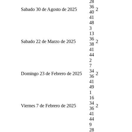
28
36
Sabado 30 de Agosto de 2025
2
40
41
48
3
13
36
Sabado 22 de Marzo de 2025
2
38
41
44
2
7
34
Domingo 23 de Febrero de 2025
2
36
41
49
1
16
34
Viernes 7 de Febrero de 2025
2
36
41
44
9
28