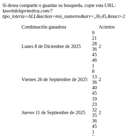
Si desea compartir o guardar su busqueda, copie esta URL:
lawebdelaprimitiva.com/?
tipo_loteria=ALL&action=mis_numeros&arv=,36,45,&naci=2
Combinación ganadora
Aciertos
9
21
28
Lunes 8 de Diciembre de 2025
2
36
45
46
1
8
13
Viernes 26 de Septiembre de 2025
2
36
40
45
19
23
32
Jueves 11 de Septiembre de 2025
2
35
36
45
1