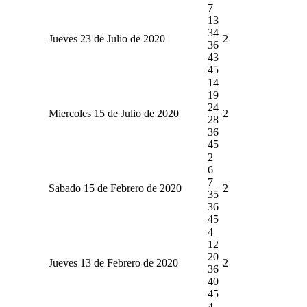
7
13
34
Jueves 23 de Julio de 2020
2
36
43
45
14
19
24
Miercoles 15 de Julio de 2020
2
28
36
45
2
6
7
Sabado 15 de Febrero de 2020
2
35
36
45
4
12
20
Jueves 13 de Febrero de 2020
2
36
40
45
4