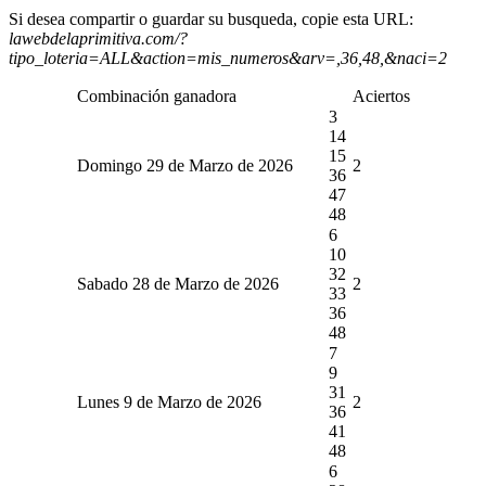
Si desea compartir o guardar su busqueda, copie esta URL:
lawebdelaprimitiva.com/?
tipo_loteria=ALL&action=mis_numeros&arv=,36,48,&naci=2
Combinación ganadora
Aciertos
3
14
15
Domingo 29 de Marzo de 2026
2
36
47
48
6
10
32
Sabado 28 de Marzo de 2026
2
33
36
48
7
9
31
Lunes 9 de Marzo de 2026
2
36
41
48
6