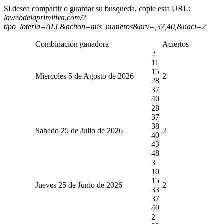
Si desea compartir o guardar su busqueda, copie esta URL:
lawebdelaprimitiva.com/?
tipo_loteria=ALL&action=mis_numeros&arv=,37,40,&naci=2
Combinación ganadora
Aciertos
2
11
15
Miercoles 5 de Agosto de 2026
2
28
37
40
28
37
38
Sabado 25 de Julio de 2026
2
40
43
48
3
10
15
Jueves 25 de Junio de 2026
2
33
37
40
2