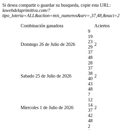
Si desea compartir o guardar su busqueda, copie esta URL:
lawebdelaprimitiva.com/?
tipo_loteria=ALL&action=mis_numeros&arv=,37,48,&naci=2
Combinación ganadora
Aciertos
9
19
23
Domingo 26 de Julio de 2026
2
29
37
48
28
37
38
Sabado 25 de Julio de 2026
2
40
43
48
7
12
14
Miercoles 1 de Julio de 2026
2
37
42
48
2