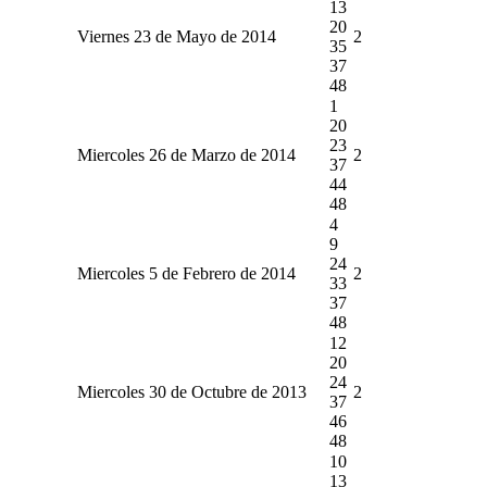
13
20
Viernes 23 de Mayo de 2014
2
35
37
48
1
20
23
Miercoles 26 de Marzo de 2014
2
37
44
48
4
9
24
Miercoles 5 de Febrero de 2014
2
33
37
48
12
20
24
Miercoles 30 de Octubre de 2013
2
37
46
48
10
13