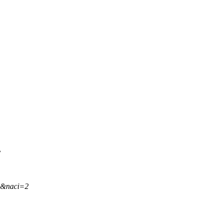
.
,&naci=2