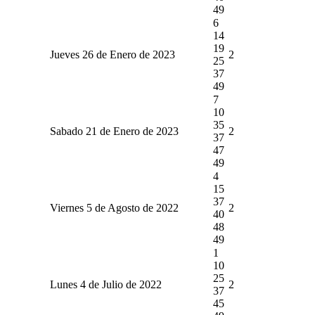
49
6
14
19
Jueves 26 de Enero de 2023
2
25
37
49
7
10
35
Sabado 21 de Enero de 2023
2
37
47
49
4
15
37
Viernes 5 de Agosto de 2022
2
40
48
49
1
10
25
Lunes 4 de Julio de 2022
2
37
45