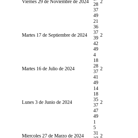
Viernes 29 de Noviembre de 2024
2
28
37
49
21
36
37
Martes 17 de Septiembre de 2024
2
39
42
49
4
18
28
Martes 16 de Julio de 2024
2
37
41
49
14
18
35
Lunes 3 de Junio de 2024
2
37
47
49
1
5
31
Miercoles 27 de Marzo de 2024
2