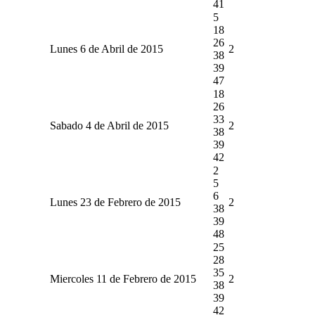
41
5
18
26
Lunes 6 de Abril de 2015
2
38
39
47
18
26
33
Sabado 4 de Abril de 2015
2
38
39
42
2
5
6
Lunes 23 de Febrero de 2015
2
38
39
48
25
28
35
Miercoles 11 de Febrero de 2015
2
38
39
42