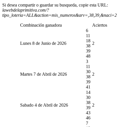
Si desea compartir o guardar su busqueda, copie esta URL:
lawebdelaprimitiva.com/?
tipo_loteria=ALL&action=mis_numeros&arv=,38,39,&naci=2
Combinación ganadora
Aciertos
6
11
18
Lunes 8 de Junio de 2026
2
38
39
48
3
11
30
Martes 7 de Abril de 2026
2
38
39
41
14
30
38
Sabado 4 de Abril de 2026
2
39
43
46
7