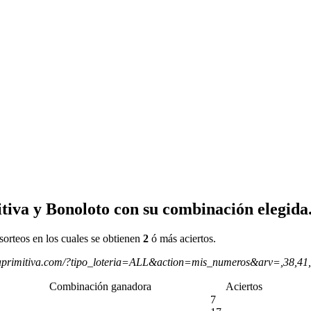
tiva y Bonoloto con su combinación elegida
sorteos en los cuales se obtienen
2
ó más aciertos.
aprimitiva.com/?tipo_loteria=ALL&action=mis_numeros&arv=,38,41
Combinación ganadora
Aciertos
7