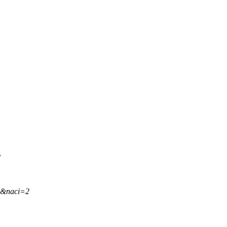
.
,&naci=2