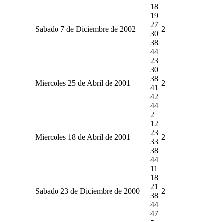
18
19
27
Sabado 7 de Diciembre de 2002
2
30
38
44
23
30
38
Miercoles 25 de Abril de 2001
2
41
42
44
2
12
23
Miercoles 18 de Abril de 2001
2
33
38
44
11
18
21
Sabado 23 de Diciembre de 2000
2
38
44
47