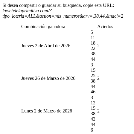
Si desea compartir o guardar su busqueda, copie esta URL:
lawebdelaprimitiva.com/?
tipo_loteria=ALL&action=mis_numeros&arv=,38,44,&naci=2
Combinación ganadora
Aciertos
5
11
18
Jueves 2 de Abril de 2026
2
22
38
44
3
15
25
Jueves 26 de Marzo de 2026
2
38
44
46
3
12
15
Lunes 2 de Marzo de 2026
2
38
42
44
6