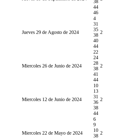
38
44
46
4
31
35
Jueves 29 de Agosto de 2024
2
38
40
44
22
24
28
Miercoles 26 de Junio de 2024
2
38
41
44
10
13
31
Miercoles 12 de Junio de 2024
2
36
38
44
6
9
10
Miercoles 22 de Mayo de 2024
2
38