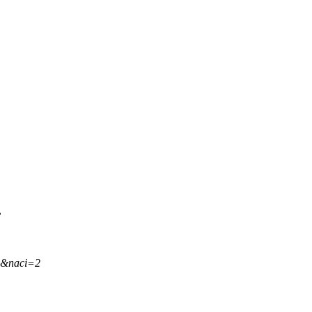
.
,&naci=2