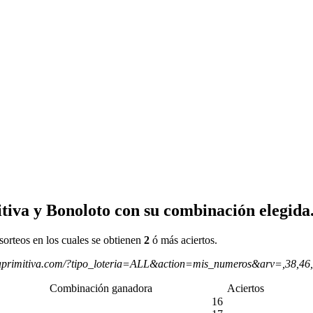
tiva y Bonoloto con su combinación elegida
sorteos en los cuales se obtienen
2
ó más aciertos.
aprimitiva.com/?tipo_loteria=ALL&action=mis_numeros&arv=,38,46
Combinación ganadora
Aciertos
16