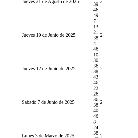
Jueves 21 de Agosto de 2025
2
39
46
49
7
13
21
Jueves 19 de Junio de 2025
2
38
41
46
10
30
36
Jueves 12 de Junio de 2025
2
38
43
46
22
26
36
Sabado 7 de Junio de 2025
2
38
40
46
8
24
38
Lunes 3 de Marzo de 2025
2