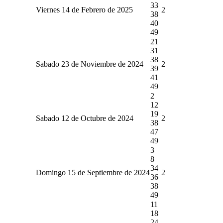
33
Viernes 14 de Febrero de 2025
2
38
40
49
21
31
38
Sabado 23 de Noviembre de 2024
2
39
41
49
2
12
19
Sabado 12 de Octubre de 2024
2
38
47
49
3
8
34
Domingo 15 de Septiembre de 2024
2
36
38
49
11
18
24