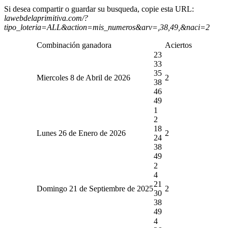
Si desea compartir o guardar su busqueda, copie esta URL:
lawebdelaprimitiva.com/?
tipo_loteria=ALL&action=mis_numeros&arv=,38,49,&naci=2
Combinación ganadora
Aciertos
23
33
35
Miercoles 8 de Abril de 2026
2
38
46
49
1
2
18
Lunes 26 de Enero de 2026
2
24
38
49
2
4
21
Domingo 21 de Septiembre de 2025
2
30
38
49
4