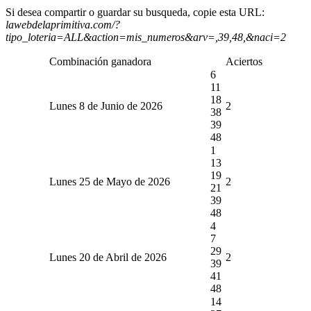
Si desea compartir o guardar su busqueda, copie esta URL:
lawebdelaprimitiva.com/?
tipo_loteria=ALL&action=mis_numeros&arv=,39,48,&naci=2
Combinación ganadora
Aciertos
6
11
18
Lunes 8 de Junio de 2026
2
38
39
48
1
13
19
Lunes 25 de Mayo de 2026
2
21
39
48
4
7
29
Lunes 20 de Abril de 2026
2
39
41
48
14