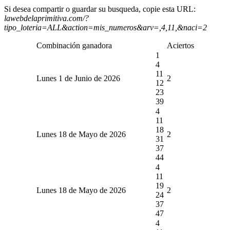
Si desea compartir o guardar su busqueda, copie esta URL:
lawebdelaprimitiva.com/?
tipo_loteria=ALL&action=mis_numeros&arv=,4,11,&naci=2
Combinación ganadora
Aciertos
1
4
11
Lunes 1 de Junio de 2026
2
12
23
39
4
11
18
Lunes 18 de Mayo de 2026
2
31
37
44
4
11
19
Lunes 18 de Mayo de 2026
2
24
37
47
4