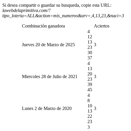
Si desea compartir o guardar su busqueda, copie esta URL:
lawebdelaprimitiva.com/?
tipo_loteria=ALL&action=mis_numeros&arv=,4,13,23,&naci=3
Combinación ganadora
Aciertos
4
12
13
Jueves 20 de Marzo de 2025
3
23
30
37
4
13
20
Miercoles 28 de Julio de 2021
3
23
39
45
4
8
10
Lunes 2 de Marzo de 2020
3
13
22
23
3