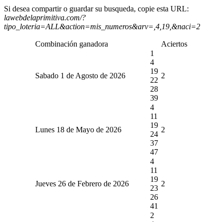
Si desea compartir o guardar su busqueda, copie esta URL:
lawebdelaprimitiva.com/?
tipo_loteria=ALL&action=mis_numeros&arv=,4,19,&naci=2
Combinación ganadora
Aciertos
1
4
19
Sabado 1 de Agosto de 2026
2
22
28
39
4
11
19
Lunes 18 de Mayo de 2026
2
24
37
47
4
11
19
Jueves 26 de Febrero de 2026
2
23
26
41
2