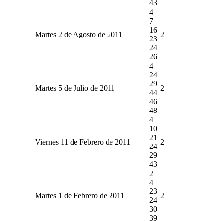
43
4
7
16
Martes 2 de Agosto de 2011
2
23
24
26
4
24
29
Martes 5 de Julio de 2011
2
44
46
48
4
10
21
Viernes 11 de Febrero de 2011
2
24
29
43
2
4
23
Martes 1 de Febrero de 2011
2
24
30
39