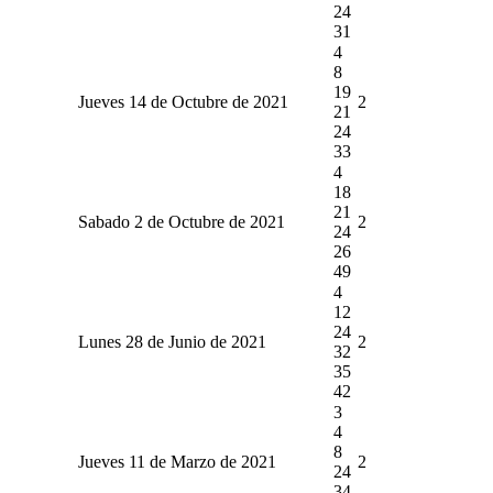
24
31
4
8
19
Jueves 14 de Octubre de 2021
2
21
24
33
4
18
21
Sabado 2 de Octubre de 2021
2
24
26
49
4
12
24
Lunes 28 de Junio de 2021
2
32
35
42
3
4
8
Jueves 11 de Marzo de 2021
2
24
34