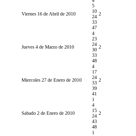
4
5
10
Viernes 16 de Abril de 2010
2
24
33
47
4
23
24
Jueves 4 de Marzo de 2010
2
30
33
48
4
17
24
Miercoles 27 de Enero de 2010
2
33
39
41
1
4
15
Sabado 2 de Enero de 2010
2
24
43
48
1