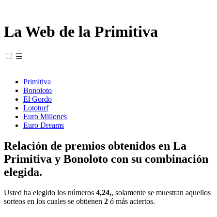
La Web de la Primitiva
☰
Primitiva
Bonoloto
El Gordo
Lototurf
Euro Millones
Euro Dreams
Relación de premios obtenidos en La
Primitiva y Bonoloto con su combinación
elegida.
Usted ha elegido los números
4,24,
, solamente se muestran aquellos
sorteos en los cuales se obtienen
2
ó más aciertos.