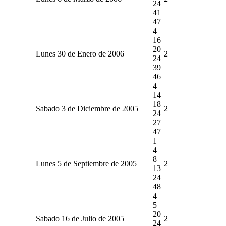
24
41
47
4
16
20
Lunes 30 de Enero de 2006
2
24
39
46
4
14
18
Sabado 3 de Diciembre de 2005
2
24
27
47
1
4
8
Lunes 5 de Septiembre de 2005
2
13
24
48
4
5
20
Sabado 16 de Julio de 2005
2
24