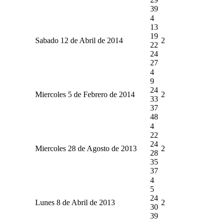
39
4
13
19
Sabado 12 de Abril de 2014
2
22
24
27
4
9
24
Miercoles 5 de Febrero de 2014
2
33
37
48
4
22
24
Miercoles 28 de Agosto de 2013
2
28
35
37
4
5
24
Lunes 8 de Abril de 2013
2
30
39