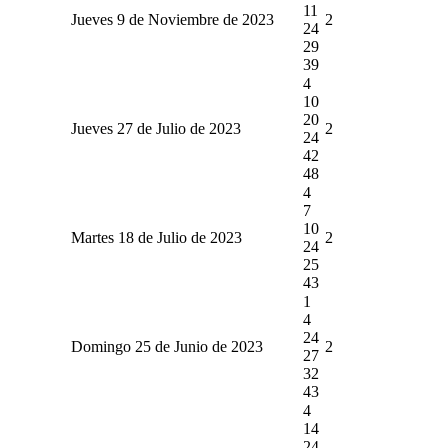
11
Jueves 9 de Noviembre de 2023
2
24
29
39
4
10
20
Jueves 27 de Julio de 2023
2
24
42
48
4
7
10
Martes 18 de Julio de 2023
2
24
25
43
1
4
24
Domingo 25 de Junio de 2023
2
27
32
43
4
14
24