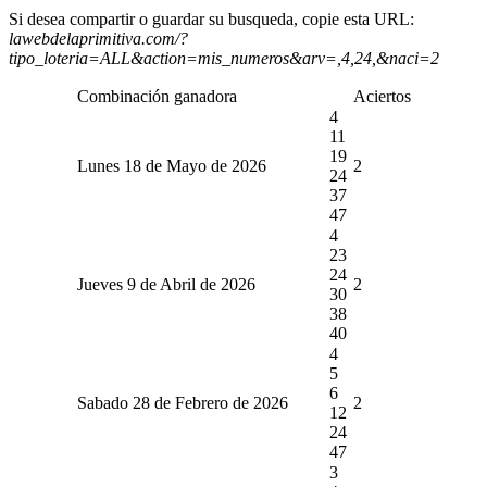
Si desea compartir o guardar su busqueda, copie esta URL:
lawebdelaprimitiva.com/?
tipo_loteria=ALL&action=mis_numeros&arv=,4,24,&naci=2
Combinación ganadora
Aciertos
4
11
19
Lunes 18 de Mayo de 2026
2
24
37
47
4
23
24
Jueves 9 de Abril de 2026
2
30
38
40
4
5
6
Sabado 28 de Febrero de 2026
2
12
24
47
3