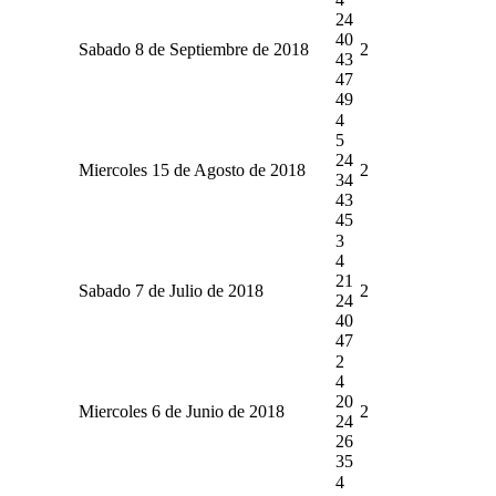
24
40
Sabado 8 de Septiembre de 2018
2
43
47
49
4
5
24
Miercoles 15 de Agosto de 2018
2
34
43
45
3
4
21
Sabado 7 de Julio de 2018
2
24
40
47
2
4
20
Miercoles 6 de Junio de 2018
2
24
26
35
4