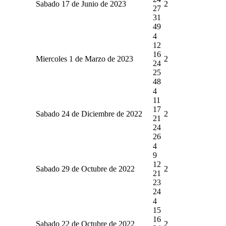
Sabado 17 de Junio de 2023
2
27
31
49
4
12
16
Miercoles 1 de Marzo de 2023
2
24
25
48
4
11
17
Sabado 24 de Diciembre de 2022
2
21
24
26
4
9
12
Sabado 29 de Octubre de 2022
2
21
23
24
4
15
16
Sabado 22 de Octubre de 2022
2