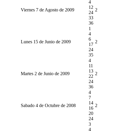
4
12
Viernes 7 de Agosto de 2009
2
24
33
36
1
4
6
Lunes 15 de Junio de 2009
2
17
24
35
4
11
13
Martes 2 de Junio de 2009
2
22
24
36
4
7
14
Sabado 4 de Octubre de 2008
2
16
20
24
3
4