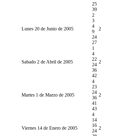
25
39
2
3
4
Lunes 20 de Junio de 2005
2
9
24
27
1
4
22
Sabado 2 de Abril de 2005
2
24
36
42
4
23
24
Martes 1 de Marzo de 2005
2
36
41
43
4
14
16
Viernes 14 de Enero de 2005
2
24