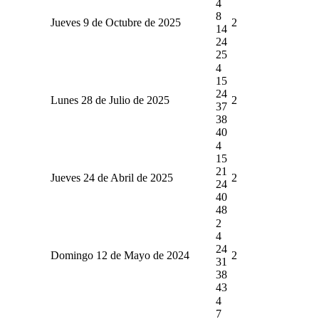
4
8
Jueves 9 de Octubre de 2025
2
14
24
25
4
15
24
Lunes 28 de Julio de 2025
2
37
38
40
4
15
21
Jueves 24 de Abril de 2025
2
24
40
48
2
4
24
Domingo 12 de Mayo de 2024
2
31
38
43
4
7