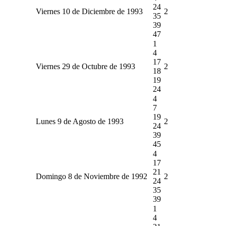
24
Viernes 10 de Diciembre de 1993
2
35
39
47
1
4
17
Viernes 29 de Octubre de 1993
2
18
19
24
4
7
19
Lunes 9 de Agosto de 1993
2
24
39
45
4
17
21
Domingo 8 de Noviembre de 1992
2
24
35
39
1
4