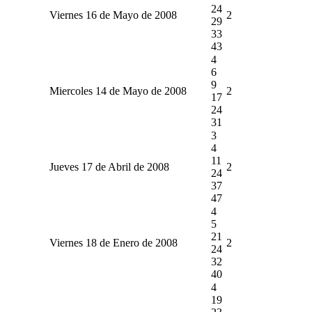
24
Viernes 16 de Mayo de 2008
2
29
33
43
4
6
9
Miercoles 14 de Mayo de 2008
2
17
24
31
3
4
11
Jueves 17 de Abril de 2008
2
24
37
47
4
5
21
Viernes 18 de Enero de 2008
2
24
32
40
4
19