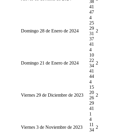
38
41
47
4
25
29
Domingo 28 de Enero de 2024
2
31
37
41
4
10
22
Domingo 21 de Enero de 2024
2
34
41
44
4
15
20
Viernes 29 de Diciembre de 2023
2
26
29
41
1
4
11
Viernes 3 de Noviembre de 2023
2
34