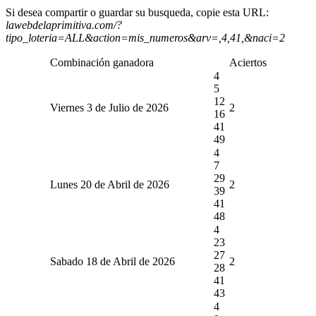
Si desea compartir o guardar su busqueda, copie esta URL:
lawebdelaprimitiva.com/?
tipo_loteria=ALL&action=mis_numeros&arv=,4,41,&naci=2
Combinación ganadora
Aciertos
4
5
12
Viernes 3 de Julio de 2026
2
16
41
49
4
7
29
Lunes 20 de Abril de 2026
2
39
41
48
4
23
27
Sabado 18 de Abril de 2026
2
28
41
43
4