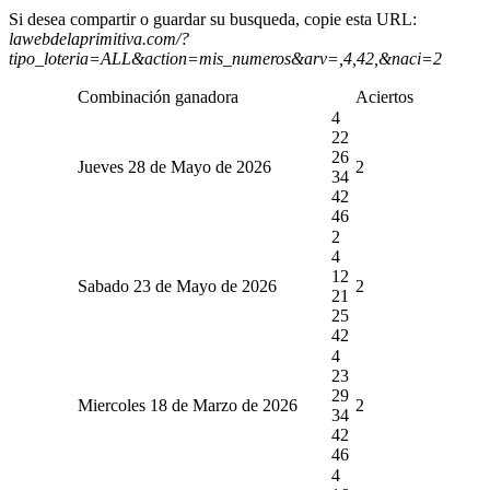
Si desea compartir o guardar su busqueda, copie esta URL:
lawebdelaprimitiva.com/?
tipo_loteria=ALL&action=mis_numeros&arv=,4,42,&naci=2
Combinación ganadora
Aciertos
4
22
26
Jueves 28 de Mayo de 2026
2
34
42
46
2
4
12
Sabado 23 de Mayo de 2026
2
21
25
42
4
23
29
Miercoles 18 de Marzo de 2026
2
34
42
46
4