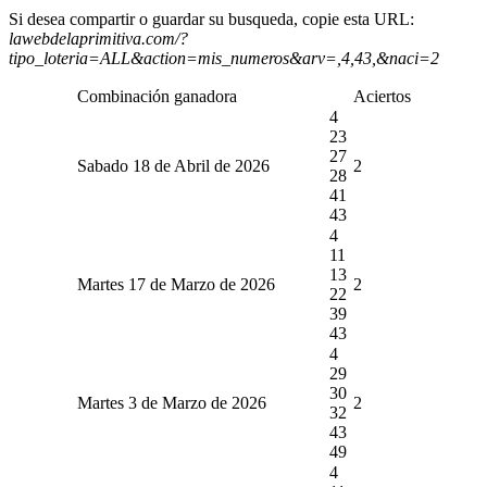
Si desea compartir o guardar su busqueda, copie esta URL:
lawebdelaprimitiva.com/?
tipo_loteria=ALL&action=mis_numeros&arv=,4,43,&naci=2
Combinación ganadora
Aciertos
4
23
27
Sabado 18 de Abril de 2026
2
28
41
43
4
11
13
Martes 17 de Marzo de 2026
2
22
39
43
4
29
30
Martes 3 de Marzo de 2026
2
32
43
49
4