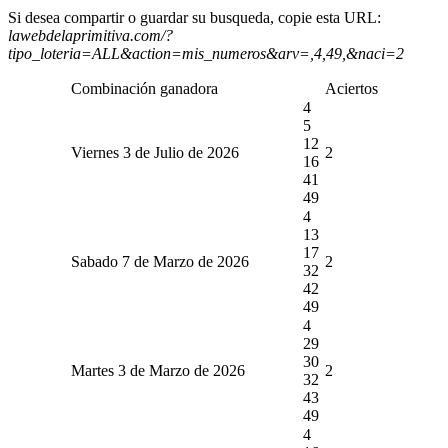
Si desea compartir o guardar su busqueda, copie esta URL:
lawebdelaprimitiva.com/?
tipo_loteria=ALL&action=mis_numeros&arv=,4,49,&naci=2
Combinación ganadora
Aciertos
4
5
12
Viernes 3 de Julio de 2026
2
16
41
49
4
13
17
Sabado 7 de Marzo de 2026
2
32
42
49
4
29
30
Martes 3 de Marzo de 2026
2
32
43
49
4