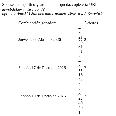
Si desea compartir o guardar su busqueda, copie esta URL:
lawebdelaprimitiva.com/?
tipo_loteria=ALL&action=mis_numeros&arv=,4,8,&naci=2
Combinación ganadora
Aciertos
4
8
21
Jueves 9 de Abril de 2026
2
23
31
41
2
4
8
Sabado 17 de Enero de 2026
2
11
16
42
4
7
8
Sabado 10 de Enero de 2026
2
22
40
49
1