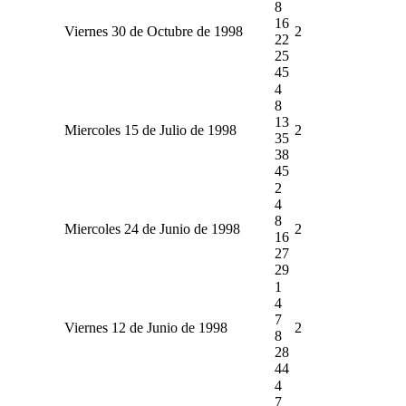
8
16
Viernes 30 de Octubre de 1998
2
22
25
45
4
8
13
Miercoles 15 de Julio de 1998
2
35
38
45
2
4
8
Miercoles 24 de Junio de 1998
2
16
27
29
1
4
7
Viernes 12 de Junio de 1998
2
8
28
44
4
7