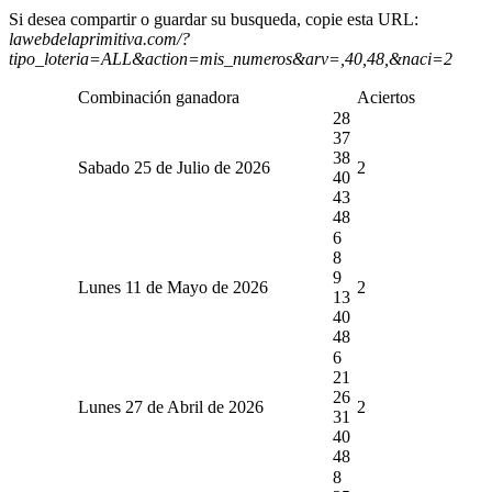
Si desea compartir o guardar su busqueda, copie esta URL:
lawebdelaprimitiva.com/?
tipo_loteria=ALL&action=mis_numeros&arv=,40,48,&naci=2
Combinación ganadora
Aciertos
28
37
38
Sabado 25 de Julio de 2026
2
40
43
48
6
8
9
Lunes 11 de Mayo de 2026
2
13
40
48
6
21
26
Lunes 27 de Abril de 2026
2
31
40
48
8