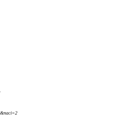
.
,&naci=2