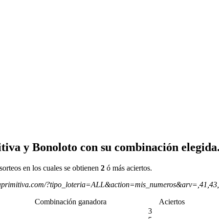
tiva y Bonoloto con su combinación elegida
sorteos en los cuales se obtienen
2
ó más aciertos.
aprimitiva.com/?tipo_loteria=ALL&action=mis_numeros&arv=,41,43
Combinación ganadora
Aciertos
3