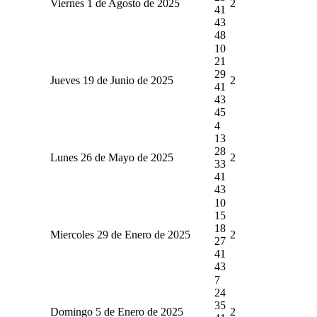
Viernes 1 de Agosto de 2025
2
41
43
48
10
21
29
Jueves 19 de Junio de 2025
2
41
43
45
4
13
28
Lunes 26 de Mayo de 2025
2
33
41
43
10
15
18
Miercoles 29 de Enero de 2025
2
27
41
43
7
24
35
Domingo 5 de Enero de 2025
2