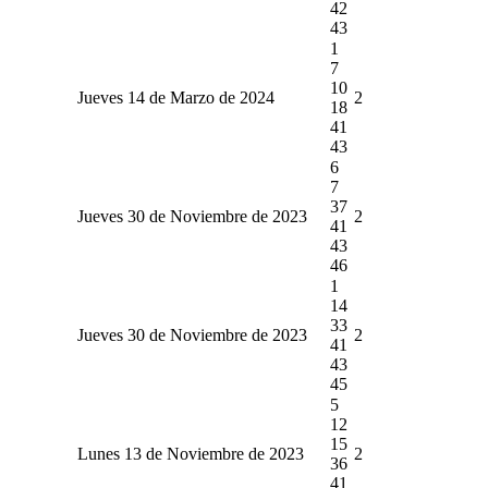
42
43
1
7
10
Jueves 14 de Marzo de 2024
2
18
41
43
6
7
37
Jueves 30 de Noviembre de 2023
2
41
43
46
1
14
33
Jueves 30 de Noviembre de 2023
2
41
43
45
5
12
15
Lunes 13 de Noviembre de 2023
2
36
41