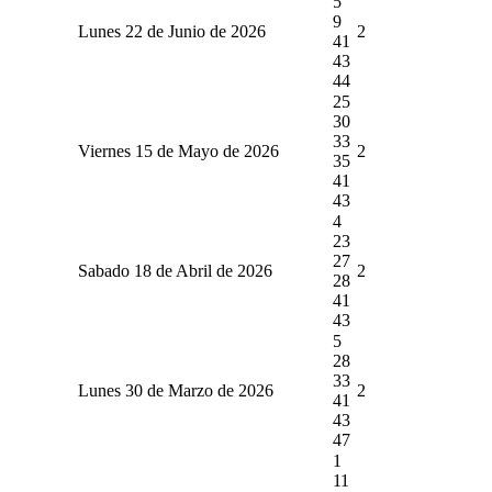
5
9
Lunes 22 de Junio de 2026
2
41
43
44
25
30
33
Viernes 15 de Mayo de 2026
2
35
41
43
4
23
27
Sabado 18 de Abril de 2026
2
28
41
43
5
28
33
Lunes 30 de Marzo de 2026
2
41
43
47
1
11