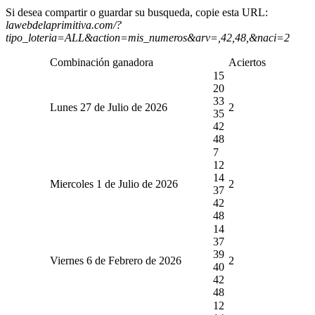
Si desea compartir o guardar su busqueda, copie esta URL:
lawebdelaprimitiva.com/?
tipo_loteria=ALL&action=mis_numeros&arv=,42,48,&naci=2
Combinación ganadora
Aciertos
15
20
33
Lunes 27 de Julio de 2026
2
35
42
48
7
12
14
Miercoles 1 de Julio de 2026
2
37
42
48
14
37
39
Viernes 6 de Febrero de 2026
2
40
42
48
12