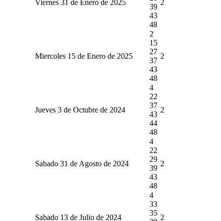
Viernes 31 de Enero de 2025
2
39
43
48
2
15
27
Miercoles 15 de Enero de 2025
2
37
43
48
4
22
37
Jueves 3 de Octubre de 2024
2
43
44
48
4
22
29
Sabado 31 de Agosto de 2024
2
39
43
48
4
33
35
Sabado 13 de Julio de 2024
2