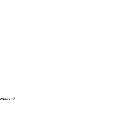
.
,&naci=2