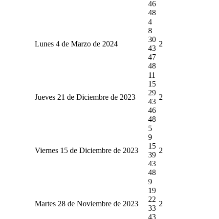
46
48
4
8
30
Lunes 4 de Marzo de 2024
2
43
47
48
11
15
29
Jueves 21 de Diciembre de 2023
2
43
46
48
5
9
15
Viernes 15 de Diciembre de 2023
2
39
43
48
9
19
22
Martes 28 de Noviembre de 2023
2
33
43