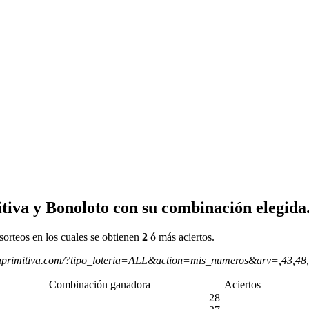
tiva y Bonoloto con su combinación elegida
sorteos en los cuales se obtienen
2
ó más aciertos.
aprimitiva.com/?tipo_loteria=ALL&action=mis_numeros&arv=,43,48
Combinación ganadora
Aciertos
28