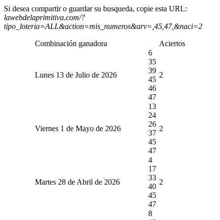
Si desea compartir o guardar su busqueda, copie esta URL:
lawebdelaprimitiva.com/?
tipo_loteria=ALL&action=mis_numeros&arv=,45,47,&naci=2
Combinación ganadora
Aciertos
6
35
39
Lunes 13 de Julio de 2026
2
45
46
47
13
24
26
Viernes 1 de Mayo de 2026
2
37
45
47
4
17
33
Martes 28 de Abril de 2026
2
40
45
47
8