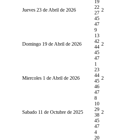
19
22
Jueves 23 de Abril de 2026
2
27
45
47
9
13
42
Domingo 19 de Abril de 2026
2
44
45
47
1
23
44
Miercoles 1 de Abril de 2026
2
45
46
47
8
10
29
Sabado 11 de Octubre de 2025
2
38
45
47
4
20