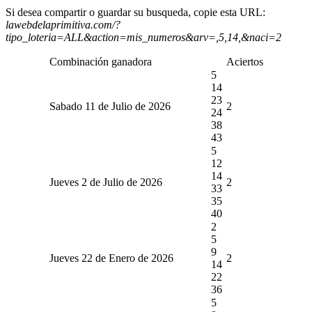
Si desea compartir o guardar su busqueda, copie esta URL:
lawebdelaprimitiva.com/?
tipo_loteria=ALL&action=mis_numeros&arv=,5,14,&naci=2
Combinación ganadora
Aciertos
5
14
23
Sabado 11 de Julio de 2026
2
24
38
43
5
12
14
Jueves 2 de Julio de 2026
2
33
35
40
2
5
9
Jueves 22 de Enero de 2026
2
14
22
36
5