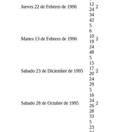
12
Jueves 22 de Febrero de 1996
2
24
34
42
5
6
10
Martes 13 de Febrero de 1996
2
19
24
48
5
15
17
Sabado 23 de Diciembre de 1995
2
20
24
29
5
16
24
Sabado 28 de Octubre de 1995
2
26
28
33
5
23