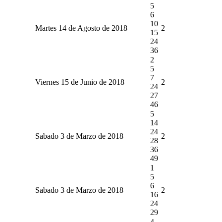
5
6
10
Martes 14 de Agosto de 2018
2
15
24
36
2
5
7
Viernes 15 de Junio de 2018
2
24
27
46
5
14
24
Sabado 3 de Marzo de 2018
2
28
36
49
1
5
6
Sabado 3 de Marzo de 2018
2
16
24
29
4