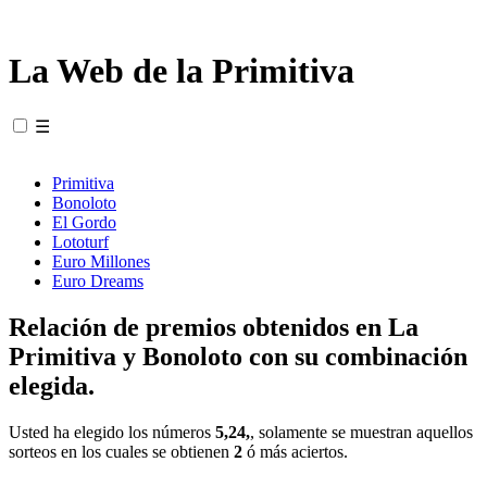
La Web de la Primitiva
☰
Primitiva
Bonoloto
El Gordo
Lototurf
Euro Millones
Euro Dreams
Relación de premios obtenidos en La
Primitiva y Bonoloto con su combinación
elegida.
Usted ha elegido los números
5,24,
, solamente se muestran aquellos
sorteos en los cuales se obtienen
2
ó más aciertos.