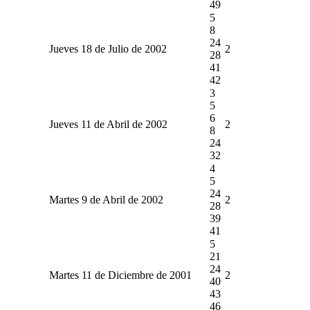
49
5
8
24
Jueves 18 de Julio de 2002
2
28
41
42
3
5
6
Jueves 11 de Abril de 2002
2
8
24
32
4
5
24
Martes 9 de Abril de 2002
2
28
39
41
5
21
24
Martes 11 de Diciembre de 2001
2
40
43
46