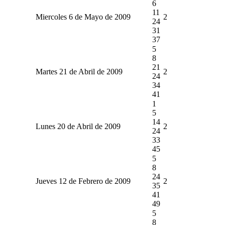
6
11
Miercoles 6 de Mayo de 2009
2
24
31
37
5
8
21
Martes 21 de Abril de 2009
2
24
34
41
1
5
14
Lunes 20 de Abril de 2009
2
24
33
45
5
8
24
Jueves 12 de Febrero de 2009
2
35
41
49
5
8