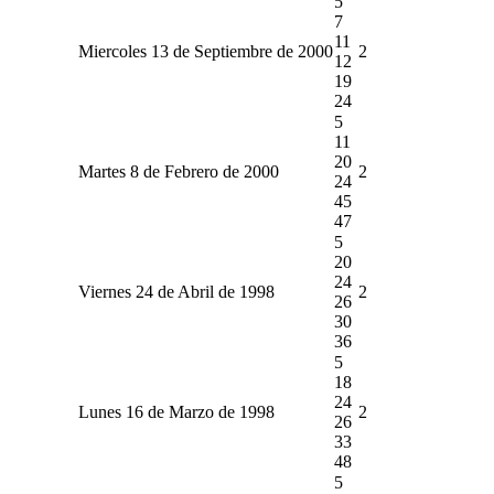
5
7
11
Miercoles 13 de Septiembre de 2000
2
12
19
24
5
11
20
Martes 8 de Febrero de 2000
2
24
45
47
5
20
24
Viernes 24 de Abril de 1998
2
26
30
36
5
18
24
Lunes 16 de Marzo de 1998
2
26
33
48
5