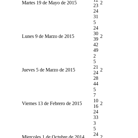
Martes 19 de Mayo de 2015
2
23
24
31
5
24
30
Lunes 9 de Marzo de 2015
2
39
42
49
2
5
21
Jueves 5 de Marzo de 2015
2
24
28
44
5
7
10
Viernes 13 de Febrero de 2015
2
16
24
33
3
5
24
Miercoles 1 de Octubre de 2014
2