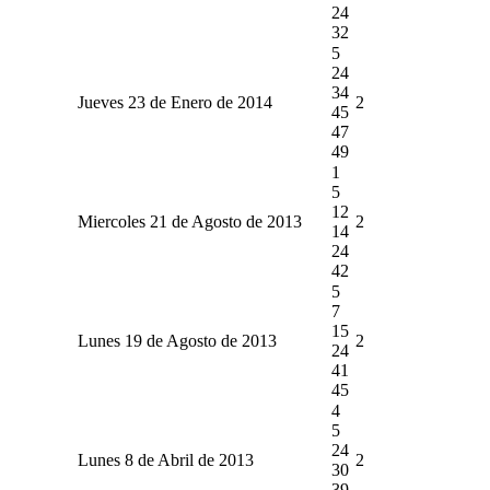
24
32
5
24
34
Jueves 23 de Enero de 2014
2
45
47
49
1
5
12
Miercoles 21 de Agosto de 2013
2
14
24
42
5
7
15
Lunes 19 de Agosto de 2013
2
24
41
45
4
5
24
Lunes 8 de Abril de 2013
2
30
39