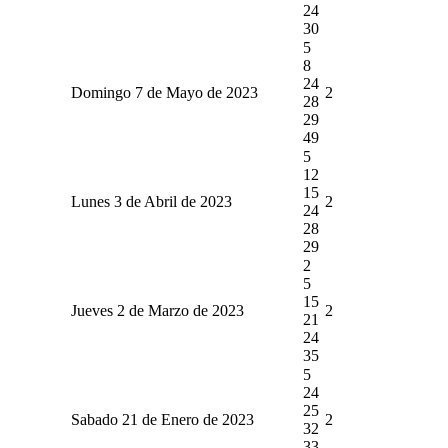
24
30
5
8
24
Domingo 7 de Mayo de 2023
2
28
29
49
5
12
15
Lunes 3 de Abril de 2023
2
24
28
29
2
5
15
Jueves 2 de Marzo de 2023
2
21
24
35
5
24
25
Sabado 21 de Enero de 2023
2
32
33