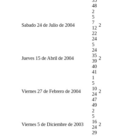
35
48
2
5
7
Sabado 24 de Julio de 2004
2
12
22
24
5
24
35
Jueves 15 de Abril de 2004
2
39
40
41
1
5
10
Viernes 27 de Febrero de 2004
2
24
47
49
2
5
16
Viernes 5 de Diciembre de 2003
2
24
29